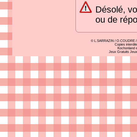
Désolé, vo
ou de rép
© L.SARRAZIN / O.COUDRE 
Copies interdit
Kochonland e
Jeux Gratuits
Jeu