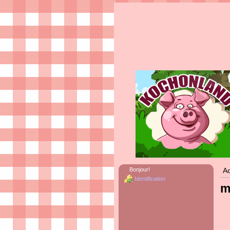
Bonjour!
Ac
Identification
m