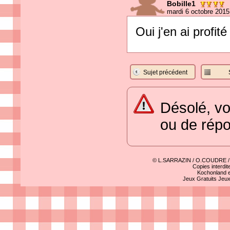
Bobille1
mardi 6 octobre 2015
Oui j'en ai profi
Sujet précédent
Désolé, vo
ou de rép
© L.SARRAZIN / O.COUDRE 
Copies interdit
Kochonland e
Jeux Gratuits
Jeu