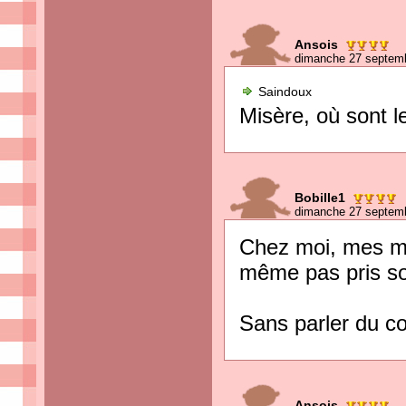
Ansois
dimanche 27 septemb
Saindoux
Misère, où sont l
Bobille1
dimanche 27 septemb
Chez moi, mes mac
même pas pris soi
Sans parler du c
Ansois