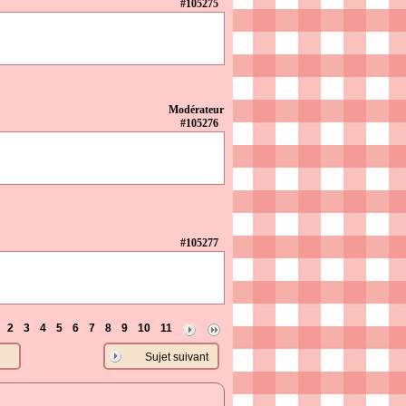
#105275
Modérateur
#105276
#105277
2
3
4
5
6
7
8
9
10
11
Sujet suivant