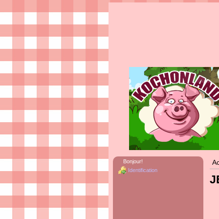
Bonjour!
Ac
Identification
J