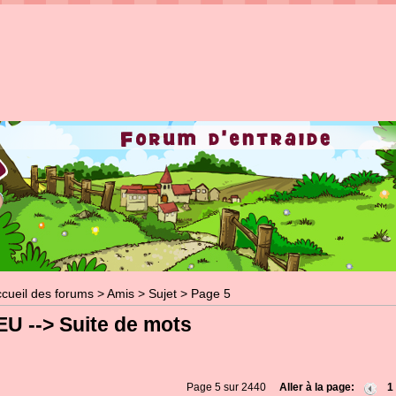
cueil des forums
>
Amis
>
Sujet
> Page 5
EU --> Suite de mots
Page 5 sur 2440
Aller à la page:
1