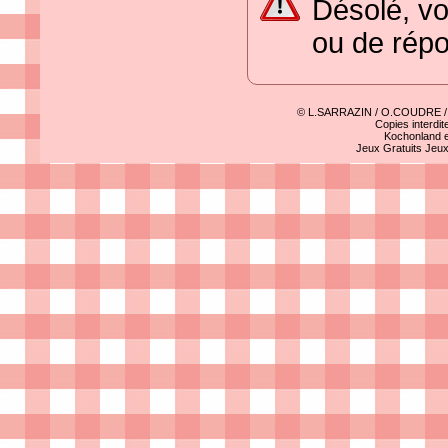
Désolé, vo
ou de rép
© L.SARRAZIN / O.COUDRE 
Copies interdit
Kochonland e
Jeux Gratuits
Jeu