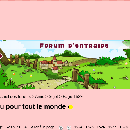
cueil des forums
>
Amis
>
Sujet
> Page 1529
eu pour tout le monde
ge 1529 sur 1954
Aller à la page:
1524
1525
1526
1527
1528