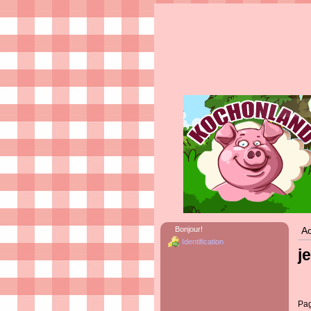
Bonjour!
Ac
Identification
j
Pa