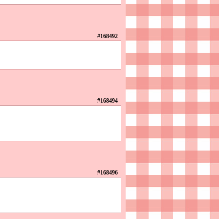
#168492
#168494
#168496