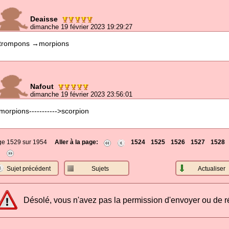
Deaisse
dimanche 19 février 2023 19:29:27
trompons →morpions
Nafout
dimanche 19 février 2023 23:56:01
morpions----------->scorpion
ge 1529 sur 1954
Aller à la page:
1524
1525
1526
1527
1528
Sujet précédent
Sujets
Actualiser
Désolé, vous n'avez pas la permission d'envoyer ou de 