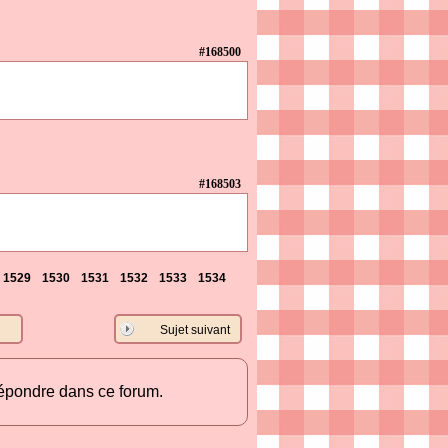
#168500
#168503
1529
1530
1531
1532
1533
1534
Sujet suivant
répondre dans ce forum.