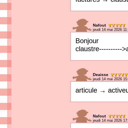
Nafout
jeudi 14 mai 2026 11
Bonjour
claustre---------->
Deaisse
jeudi 14 mai 2026 15
articule → active
Nafout
jeudi 14 mai 2026 17