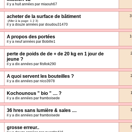
il y a huit années par miaouh67
acheter de la surface de bâtiment
3
(Aller à la page:
1
2
3
)
il y a douze années par doudou31470
A propos des portées
1
il y a neuf années par Bobille1
perte de poids de de + de 20 kg en 1 jour de
jeune ?
il y a dix années par filsfiok290
A quoi servent les bouteilles ?
il y a dix années par nico3978
Kochounous " bio " .... ?
il y a dix années par framboisede
36 hres sans lumière & sales ....
il y a dix années par framboisede
grosse erreur..