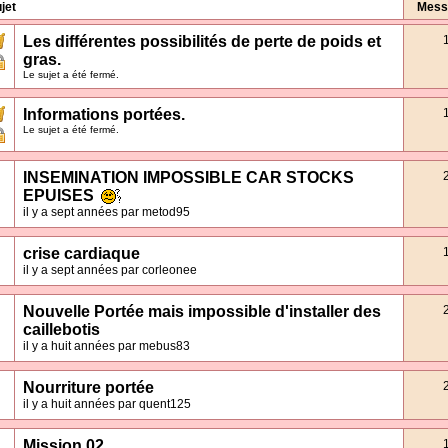
jet
Mess
Les différentes possibilités de perte de poids et
gras.
Le sujet a été fermé.
Informations portées.
Le sujet a été fermé.
INSEMINATION IMPOSSIBLE CAR STOCKS
EPUISES
il y a sept années par metod95
crise cardiaque
il y a sept années par corleonee
Nouvelle Portée mais impossible d'installer des
caillebotis
il y a huit années par mebus83
Nourriture portée
il y a huit années par quent125
Mission 02