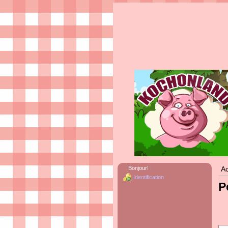
Bonjour!
Ac
Identification
P