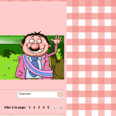
 18
Aller à la page:
1
2
3
4
5