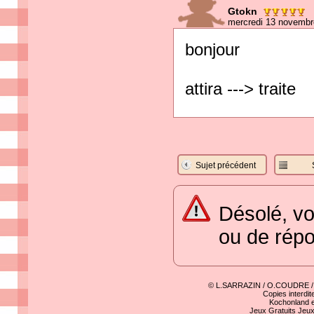
Gtokn
mercredi 13 novembr
bonjour
attira ---> traite
Sujet précédent
Désolé, vo
ou de rép
© L.SARRAZIN / O.COUDRE 
Copies interdit
Kochonland e
Jeux Gratuits
Jeu