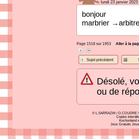
lundi 23 janvier 2023
bonjour
marbrier →arbitre
Page 1518 sur 1953
Aller à la pag
Sujet précédent
Désolé, vo
ou de rép
© L.SARRAZIN / O.COUDRE 
Copies interdit
Kochonland e
Jeux Gratuits
Jeu