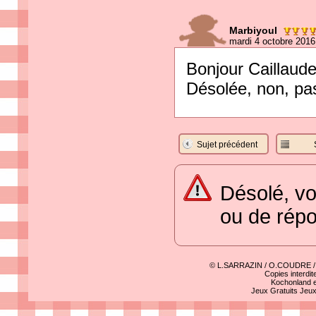
Marbiyoul
mardi 4 octobre 2016
Bonjour Caillaud
Désolée, non, pa
Sujet précédent
Désolé, vo
ou de rép
© L.SARRAZIN / O.COUDRE 
Copies interdit
Kochonland e
Jeux Gratuits
Jeu