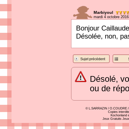
Marbiyoul
mardi 4 octobre 2016
Bonjour Caillaud
Désolée, non, pa
Sujet précédent
Désolé, vo
ou de rép
© L.SARRAZIN / O.COUDRE 
Copies interdit
Kochonland e
Jeux Gratuits
Jeu