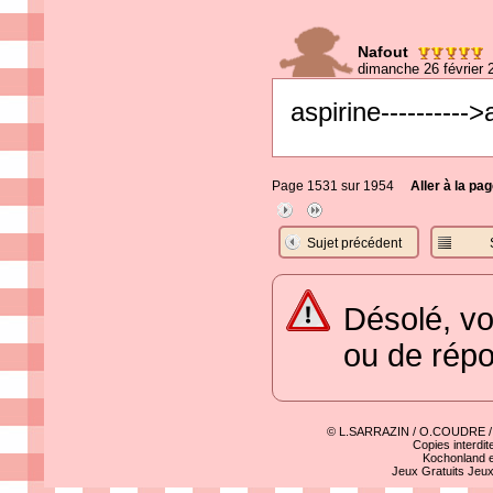
Nafout
dimanche 26 février 
aspirine---------->
Page 1531 sur 1954
Aller à la pag
Sujet précédent
Désolé, vo
ou de rép
© L.SARRAZIN / O.COUDRE 
Copies interdit
Kochonland e
Jeux Gratuits
Jeu